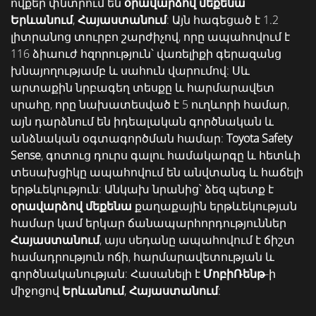
ովքեր փնտրում են
օրավարձով մեքենա
Երևանում
,
Հայաստանում
: Այն հագեցած է 1.2
լիտրանոց տուրբո շարժիչով, որը ապահովում է
116 ձիաուժ հզորություն՝ վառելիքի գերազանց
խնայողությամբ և սահուն վարումով: Սև
արտաքին նրբագեղ տեսքը և հարմարավետ
սրահը, որը նախատեսված է 5 ուղևորի համար,
այն դարձնում են իդեալական գործնական և
անձնական օգտագործման համար:
Toyota Safety
Sense
, գոտուց դուրս գալու համակարգը և հետևի
տեսախցիկը ապահովում են անվտանգ և հաճելի
երթևեկություն: Անկախ նրանից՝ ձեզ պետք է
օրավարձով մեքենա
քաղաքային երթևեկության
համար կամ երկար ճանապարհորդություններ
Հայաստանում
, այս սեդանը ապահովում է ճիշտ
համադրություն ոճի, հարմարավետության և
գործնականության: Հասանելի է
ՄոբիՌենթ
-ի
միջոցով
Երևանում
,
Հայաստանում
: