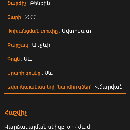
: Բենզին
Շարժիչ
: 2022
Տարի
: Ավտոմատ
Փոխանցման տուփը
: Առջևի
Քարշակ
: Սև
Գույն
: Սև
Սրահի գույնը
: Վճարված
Ավտոկայանատեղի (կարմիր գծեր)
Հաշվիչ
Վարձակալման սկիզբ (օր / ժամ)