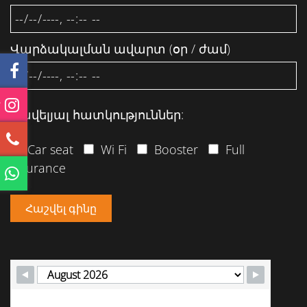
Վարձակալման ավարտ (օր / ժամ)
Հավելյալ հատկություններ:
Car seat
Wi Fi
Booster
Full
insurance
Հաշվել գինը
M
T
W
T
F
S
S