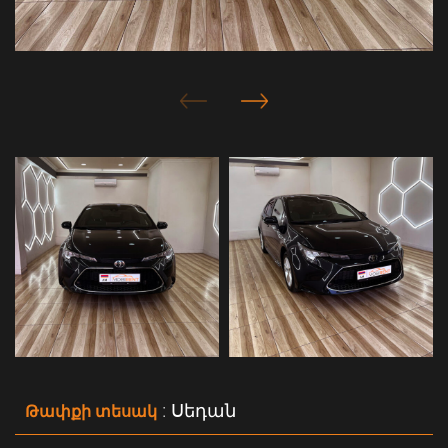
: Սեդան
Թափքի տեսակ