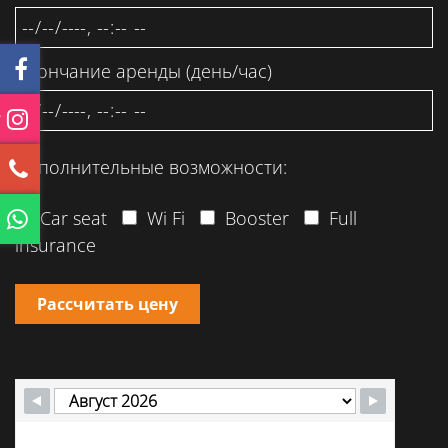
Окончание аренды (день/час)
Дополнительные возможности:
Car seat
Wi Fi
Booster
Full
insurance
Рассчитать цену
П
В
С
Ч
П
С
В